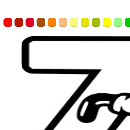
Home
Draw
Pencil
Eraser
Undo
Clear
Save