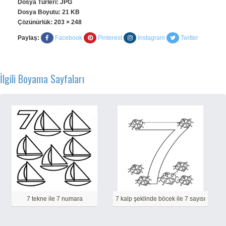
Dosya Türleri: JPG
Dosya Boyutu: 21 KB
Çözünürlük:
203 × 248
Paylaş:
Facebook
Pinterest
Instagram
Twitter
İlgili Boyama Sayfaları
7 tekne ile 7 numara
7 kalp şeklinde böcek ile 7 sayısı