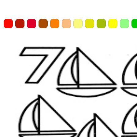
Home
Draw
Pencil
Eraser
Undo
Clear
Save