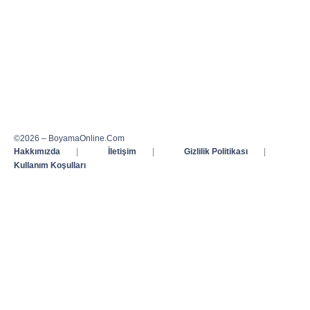
©2026 – BoyamaOnline.Com
Hakkımızda
|
İletişim
|
Gizlilik Politikası
|
Kullanım Koşulları