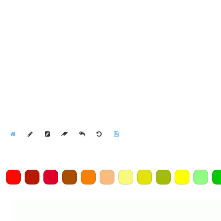
Home
Draw
Pencil
Eraser
Undo
Clear
Save