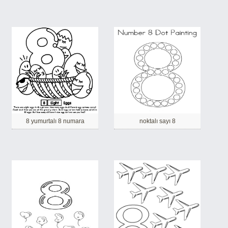
8 yumurtalı 8 numara
noktalı sayı 8