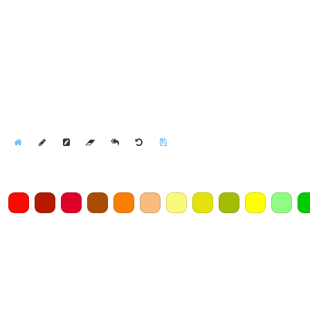
Home
Draw
Pencil
Eraser
Undo
Clear
Save