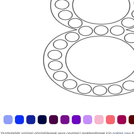
Yazdırılabilir sürümü görüntülemek veya çevrimiçi renklendirmek için
noktalı sayı 8