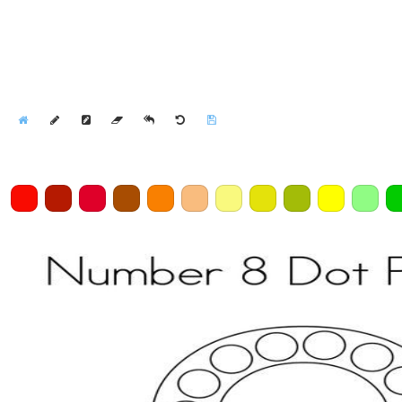
Home
Draw
Pencil
Eraser
Undo
Clear
Save