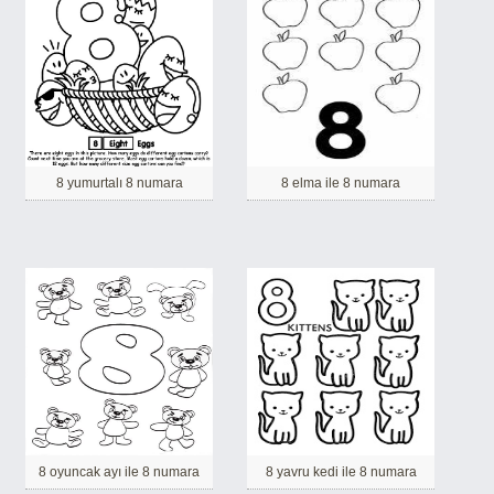
8 yumurtalı 8 numara
8 elma ile 8 numara
8 oyuncak ayı ile 8 numara
8 yavru kedi ile 8 numara