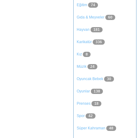
Eğitim
74
Gıda & Meyveler
60
Hayvan
181
Karikatür
336
Kız
8
Müzik
24
Oyuncak Bebek
30
Oyunlar
138
Prenses
18
Spor
42
Süper Kahraman
48