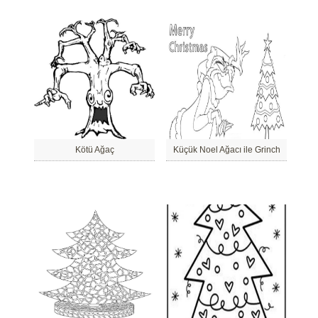
Kötü Ağaç
Küçük Noel Ağacı ile Grinch