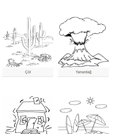
Çöl
Yanardağ