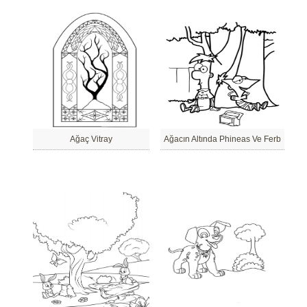
Ağaç Vitray
Ağacın Altında Phineas Ve Ferb