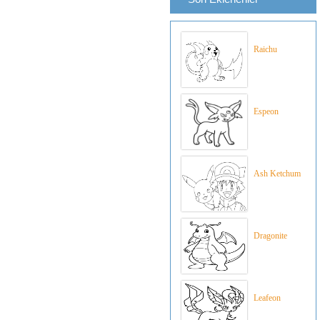
Raichu
Espeon
Ash Ketchum
Dragonite
Leafeon