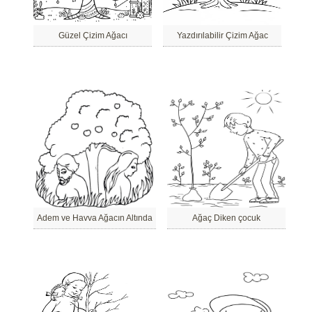
Güzel Çizim Ağacı
Yazdırılabilir Çizim Ağac
Adem ve Havva Ağacın Altında
Ağaç Diken çocuk