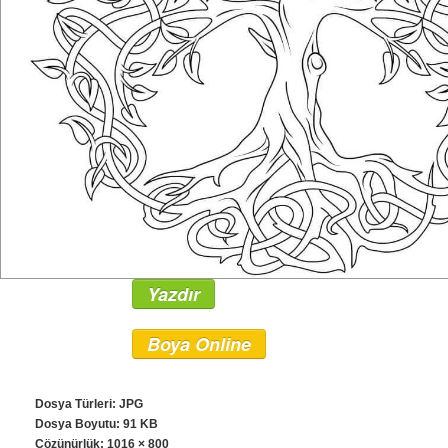
Yazdır
Boya Online
Dosya Türleri: JPG
Dosya Boyutu: 91 KB
Çözünürlük:
1016 × 800