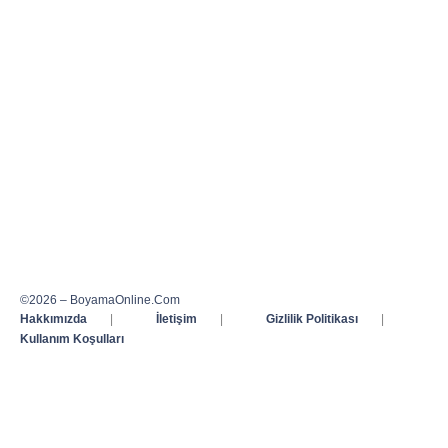
©2026 – BoyamaOnline.Com
Hakkımızda
|
İletişim
|
Gizlilik Politikası
|
Kullanım Koşulları