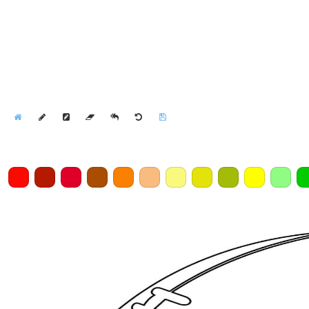
Home
Draw
Pencil
Eraser
Undo
Clear
Save