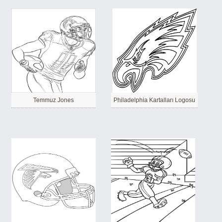
Temmuz Jones
Philadelphia Kartalları Logosu