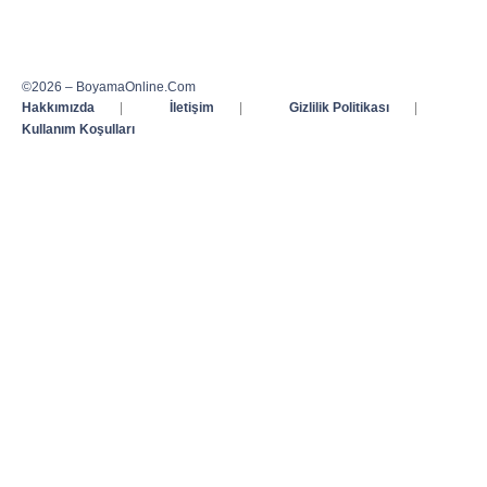
©2026 – BoyamaOnline.Com
Hakkımızda
|
İletişim
|
Gizlilik Politikası
|
Kullanım Koşulları