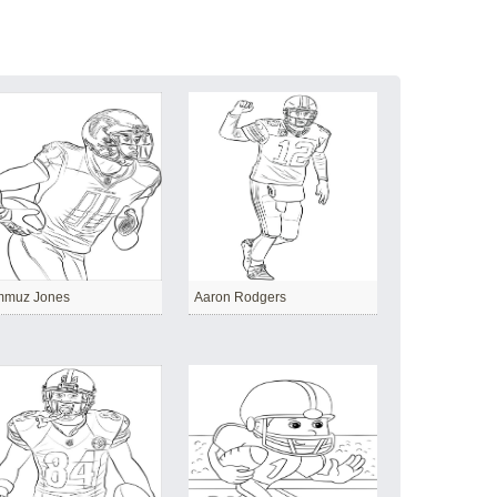
mmuz Jones
Aaron Rodgers