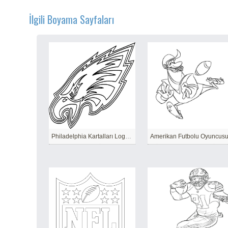
İlgili Boyama Sayfaları
Philadelphia Kartalları Logosu
Amerikan Futbolu Oyuncus