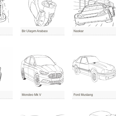
Bir Ulaşım Arabası
Naskar
Mondeo Mk V
Ford Mustang