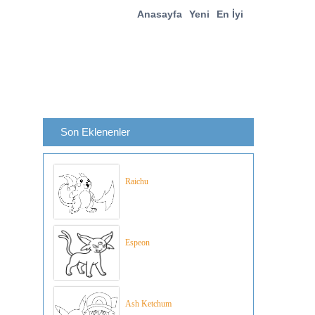
Anasayfa
Yeni
En İyi
Son Eklenenler
Raichu
Espeon
Ash Ketchum