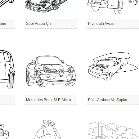
izme
Spor Araba Çiz
Plymouth Avcısı
Mercedes Benz SLR McLaren
Polis Arabası Ve Şapka