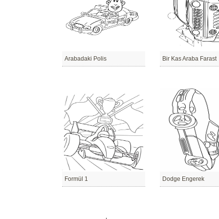
Arabadaki Polis
Bir Kas Araba Farast
Formül 1
Dodge Engerek