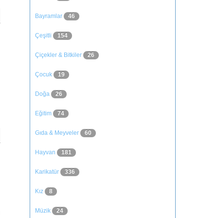
Bayramlar
46
Çeşitli
154
Çiçekler & Bitkiler
26
Çocuk
19
Doğa
26
Eğitim
74
Gıda & Meyveler
60
Hayvan
181
Karikatür
336
Kız
8
Müzik
24