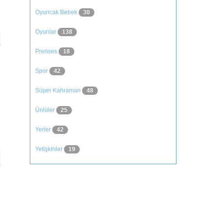
Oyuncak Bebek
30
Oyunlar
138
Prenses
18
Spor
42
Süper Kahraman
48
Ünlüler
25
Yerler
42
Yetişkinler
19