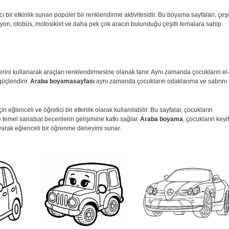
cı bir etkinlik sunan popüler bir renklendirme aktivitesidir. Bu boyama sayfaları, çeşit
myon, otobüs, motosiklet ve daha pek çok aracın bulunduğu çeşitli temalara sahip
erini kullanarak araçları renklendirmesine olanak tanır. Aynı zamanda çocukların el
güçlendirir.
Araba boyama
sayfası
aynı zamanda çocukların odaklanma ve sabrını
ğlenceli ve öğretici bir etkinlik olarak kullanılabilir. Bu sayfalar, çocukların
 temel sanatsal becerilerin gelişimine katkı sağlar.
Araba boyama
, çocukların keyif
ayarak eğlenceli bir öğrenme deneyimi sunar.