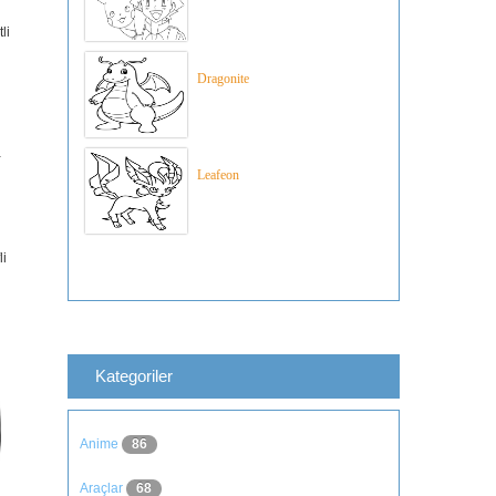
li
Dragonite
-
Leafeon
li
Kategoriler
Anime
86
Araçlar
68