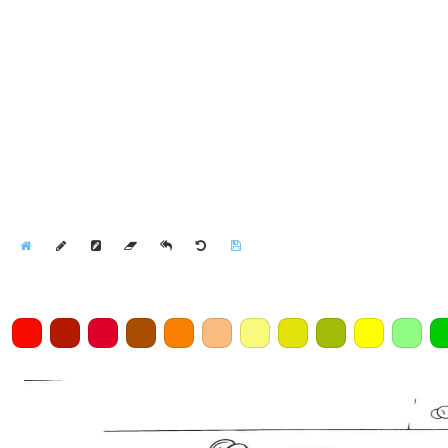
Home
Draw
Pencil
Eraser
Undo
Clear
Save