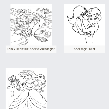
Komik Deniz Kızı Ariel ve Arkadaşları
Ariel saçını Kesti