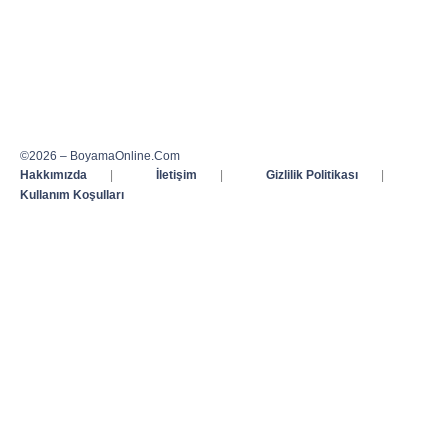
©2026 – BoyamaOnline.Com
Hakkımızda
|
İletişim
|
Gizlilik Politikası
|
Kullanım Koşulları