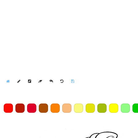
Home
Draw
Pencil
Eraser
Undo
Clear
Save