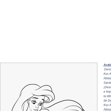
Açık
:Deni
Kızı A
Ablas
Sarılı
¡Des
e Imp
la di
de D
Kızı A
Ablas