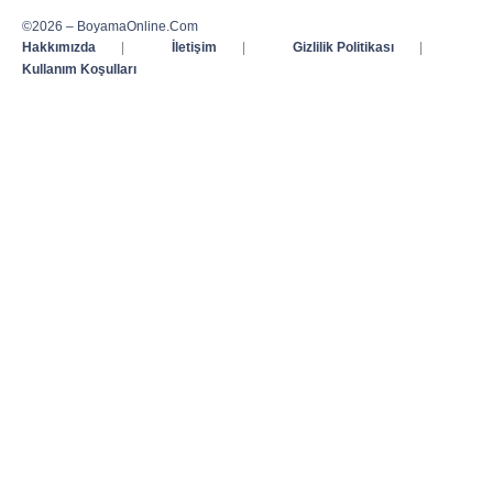
©2026 – BoyamaOnline.Com
Hakkımızda
|
İletişim
|
Gizlilik Politikası
|
Kullanım Koşulları