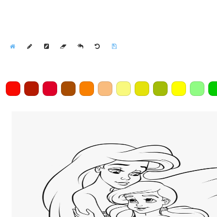
Home
Draw
Pencil
Eraser
Undo
Clear
Save