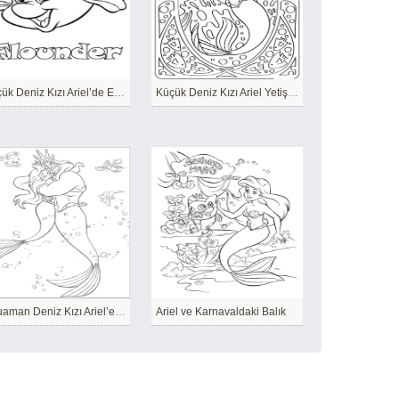
Küçük Deniz Kızı Ariel’de Eğlenceli Pisi Balığı
Küçük Deniz Kızı Ariel Yetişkinler Içindir
Aquaman Deniz Kızı Ariel’e Sarılıyor
Ariel ve Karnavaldaki Balık