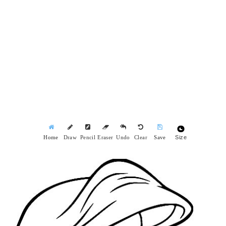
Size
Home
Draw
Pencil
Eraser
Undo
Clear
Save