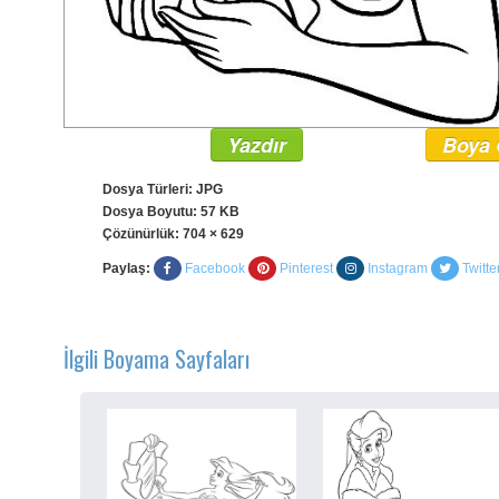
Yazdır
Boya 
Dosya Türleri: JPG
Dosya Boyutu: 57 KB
Çözünürlük:
704 × 629
Paylaş:
Facebook
Pinterest
Instagram
Twitte
İlgili Boyama Sayfaları