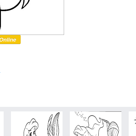
Online
r