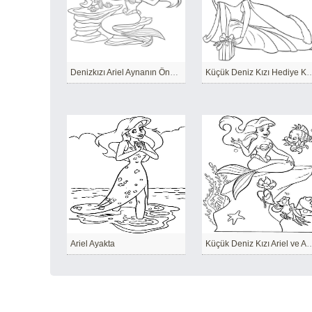
Denizkızı Ariel Aynanın Önünde Saçını Tarıyor
Küçük Deniz Kızı Hediye Kutu
Ariel Ayakta
Küçük Deniz Kızı Ariel v