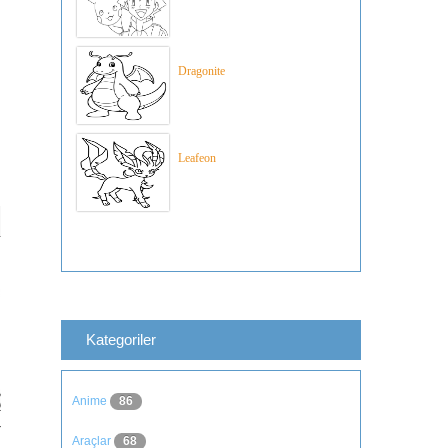
Dragonite
Leafeon
Kategoriler
Anime
86
Araçlar
68