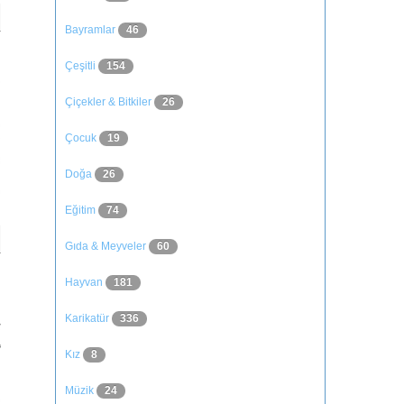
Bayramlar
46
Çeşitli
154
Çiçekler & Bitkiler
26
Çocuk
19
Doğa
26
Eğitim
74
Gıda & Meyveler
60
Hayvan
181
Karikatür
336
Kız
8
Müzik
24