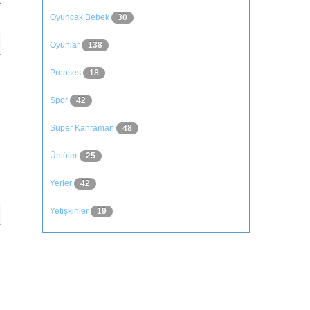
Oyuncak Bebek
30
Oyunlar
138
Prenses
18
Spor
42
Süper Kahraman
48
Ünlüler
25
Yerler
42
Yetişkinler
19