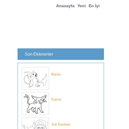
Anasayfa
Yeni
En İyi
Son Eklenenler
Raichu
Espeon
Ash Ketchum