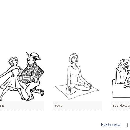
ans
Yoga
Buz Hokey
Hakkımızda
|