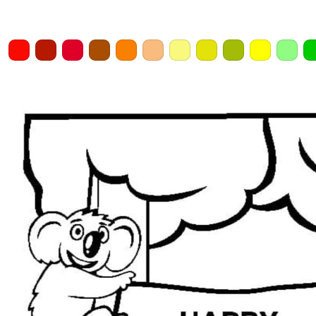
Home
Draw
Pencil
Eraser
Undo
Clear
Save