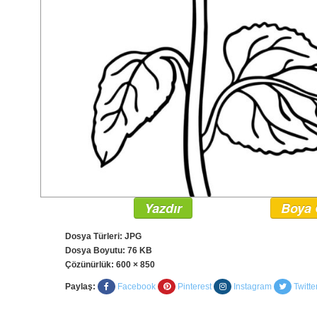
Yazdır
Boya 
Dosya Türleri: JPG
Dosya Boyutu: 76 KB
Çözünürlük:
600 × 850
Paylaş:
Facebook
Pinterest
Instagram
Twitte