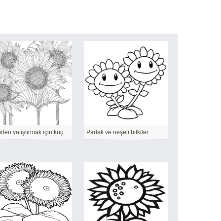
Sinirleri yatıştırmak için küçük detaylar
Parlak ve neşeli bitkiler