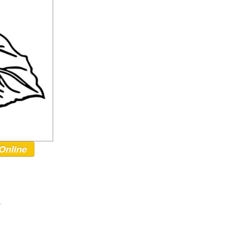
Online
r