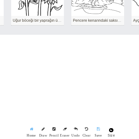
Uğur böceği bir yaprağın üzerinde geziniyor.
Pencere kenarındaki saksıda bir ayçiçeği büyüyor
Ayç
Size
Home
Draw
Pencil
Eraser
Undo
Clear
Save