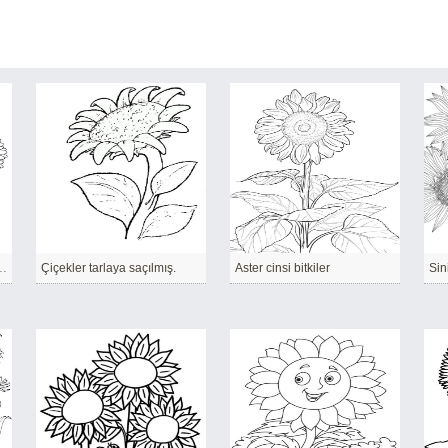
t ayçiçeği ev sahiplerini memnun eder
Çiçekler tarlaya saçılmış.
Aster cinsi bitkiler