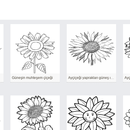
Güneşin muhteşem çiçeği
Ayçiçeği yaprakları güneş ışınlarına benziyor
Ayç