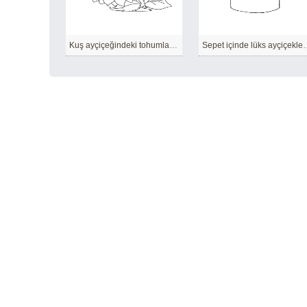
Kuş ayçiçeğindeki tohumları gagalamaya çalışıyor.
Sepet içinde lüks ayçiçek