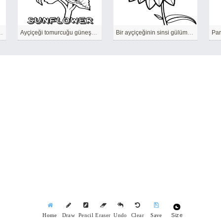
lerinden oluşan bir buket.
Ayçiçeği tomurcuğu güneşe benziyor
Bir ayçiçeğinin sinsi gülümsemesi
Par
Size
Home
Draw
Pencil
Eraser
Undo
Clear
Save