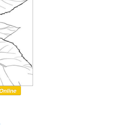
Online
r