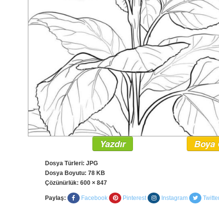
Yazdır
Boya 
Dosya Türleri: JPG
Dosya Boyutu: 78 KB
Çözünürlük:
600 × 847
Paylaş:
Facebook
Pinterest
Instagram
Twitte