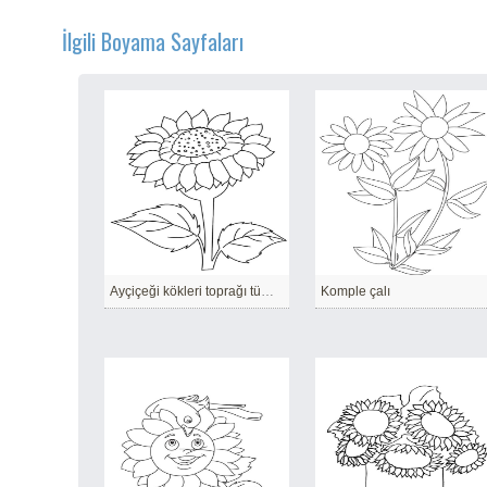
İlgili Boyama Sayfaları
Ayçiçeği kökleri toprağı tüm kirleticilerden temizleyebilir
Komple çalı