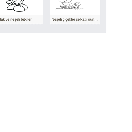
lak ve neşeli bitkiler
Neşeli çiçekler şefkatli güneş tarafından ısıtılır.