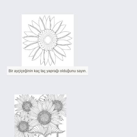
Bir ayçiçeğinin kaç taç yaprağı olduğunu sayın.