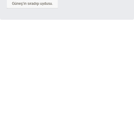
Güneş’in sıradışı uydusu.