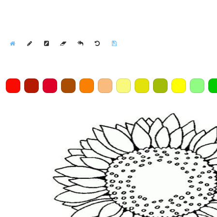
Home
Draw
Pencil
Eraser
Undo
Clear
Save