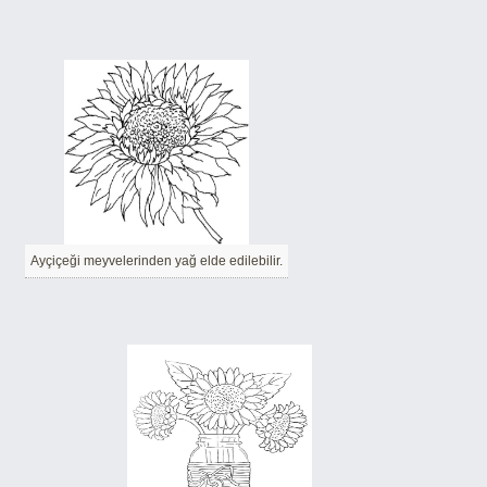
Ayçiçeği meyvelerinden yağ elde edilebilir.