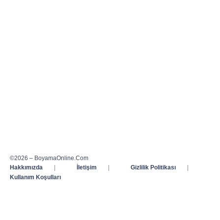
©2026 – BoyamaOnline.Com
Hakkımızda
|
İletişim
|
Gizlilik Politikası
|
Kullanım Koşulları