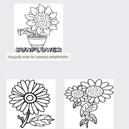
Ayçiçeği evde bir saksıda yetiştirilebilir.