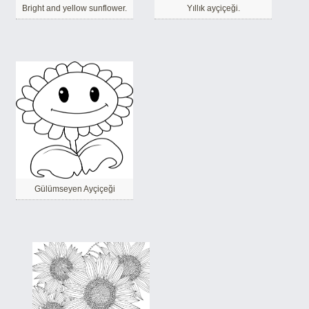
Bright and yellow sunflower.
Yıllık ayçiçeği.
Gülümseyen Ayçiçeği