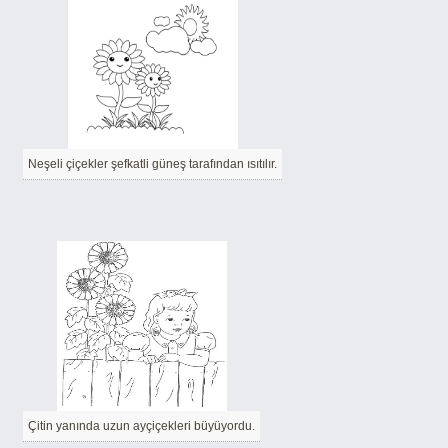
Neşeli çiçekler şefkatli güneş tarafından ısıtılır.
Çitin yanında uzun ayçiçekleri büyüyordu.