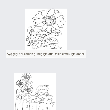
Ayçiçeği her zaman güneş ışınlarını takip etmek için döner.