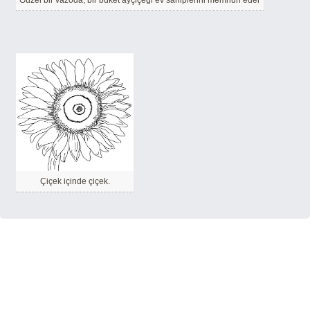
Güzel bir vazoda, bir buket ayçiçeği ev sahiplerini memnun eder
Çiçek içinde çiçek.