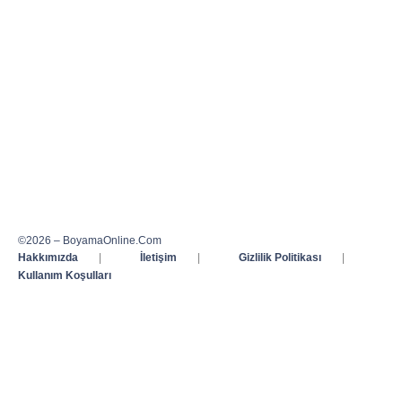
©2026 – BoyamaOnline.Com
Hakkımızda
|
İletişim
|
Gizlilik Politikası
|
Kullanım Koşulları