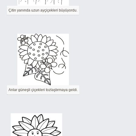
Çitin yanında uzun ayçiçekleri büyüyordu.
Arılar güneşli çiçekleri tozlaştırmaya geldi.