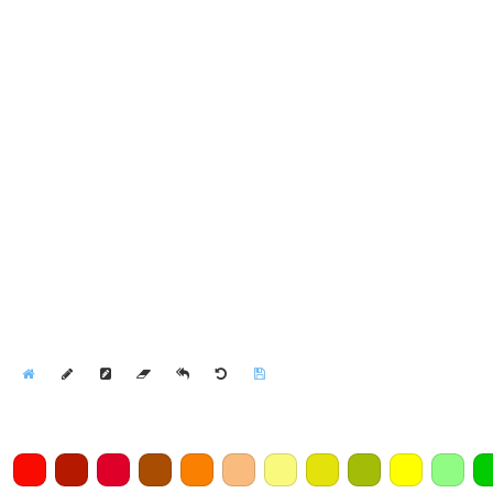
Home
Draw
Pencil
Eraser
Undo
Clear
Save