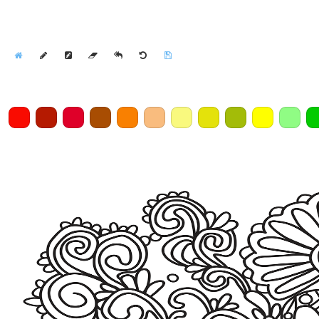
Home
Draw
Pencil
Eraser
Undo
Clear
Save