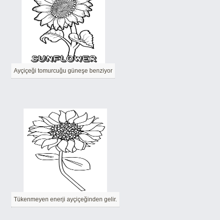
Ayçiçeği tomurcuğu güneşe benziyor
Tükenmeyen enerji ayçiçeğinden gelir.