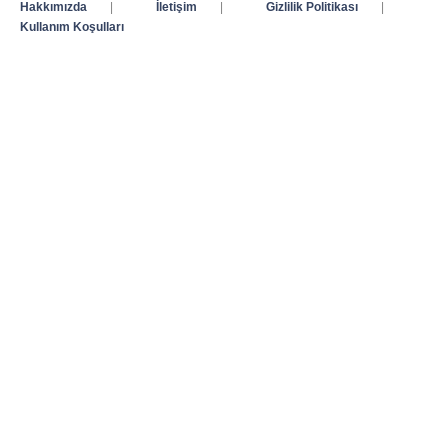
Hakkımızda
|
İletişim
|
Gizlilik Politikası
|
Kullanım Koşulları