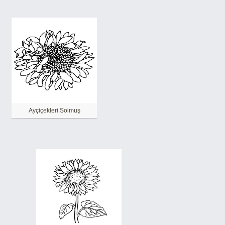
Ayçiçekleri Solmuş