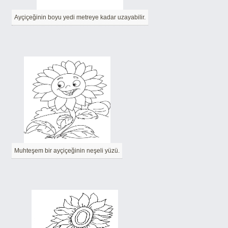
Ayçiçeğinin boyu yedi metreye kadar uzayabilir.
Muhteşem bir ayçiçeğinin neşeli yüzü.