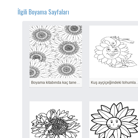
İlgili Boyama Sayfaları
Boyama kitabında kaç tane ayçiçeği olduğunu sayın
Kuş ayçiçeğindeki tohumları 