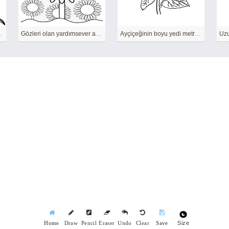
gülümsemesi
Gözleri olan yardımsever ayçiçeği.
Ayçiçeğinin boyu yedi metreye kadar uzayabilir.
Size
Home
Draw
Pencil
Eraser
Undo
Clear
Save