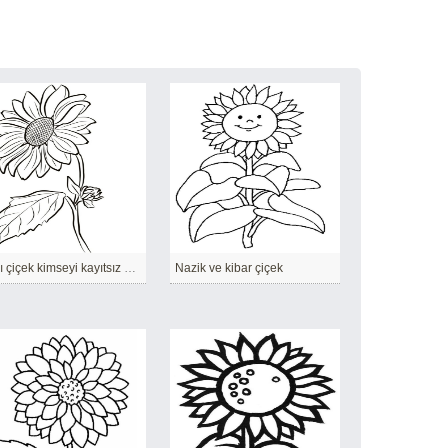
Sarı çiçek kimseyi kayıtsız bırakmayacak
Nazik ve kibar çiçek