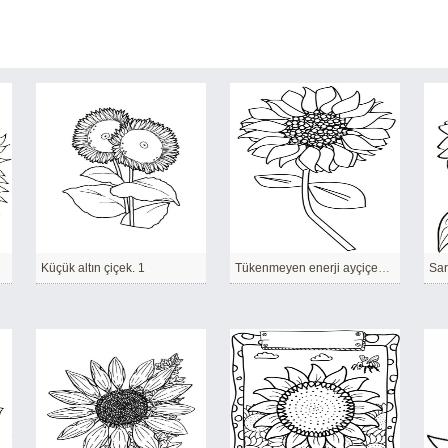
Küçük altın çiçek. 1
Tükenmeyen enerji ayçiçeğinden gelir.