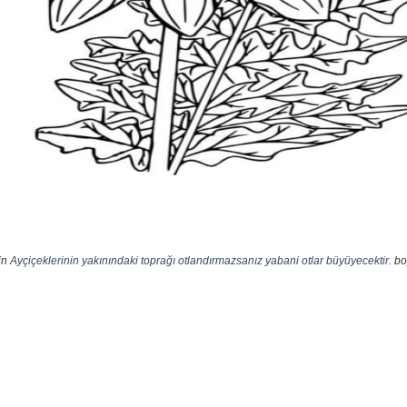
in
Ayçiçeklerinin yakınındaki toprağı otlandırmazsanız yabani otlar büyüyecektir.
boy