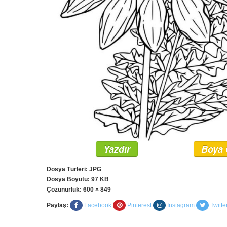
Yazdır
Boya 
Dosya Türleri: JPG
Dosya Boyutu: 97 KB
Çözünürlük:
600 × 849
Paylaş:
Facebook
Pinterest
Instagram
Twitte