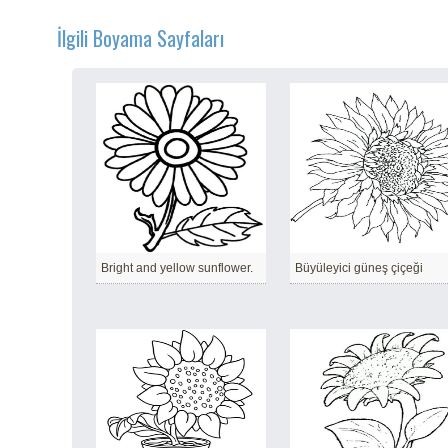
İlgili Boyama Sayfaları
Bright and yellow sunflower.
Büyüleyici güneş çiçeği