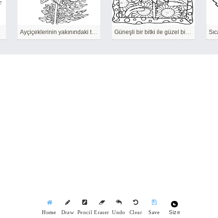
Ayçiçeklerinin yakınındaki toprağı otlandırmazsanız yabani otlar büyüyecektir.
Güneşli bir bitki ile güzel bir resim.
Size
Home
Draw
Pencil
Eraser
Undo
Clear
Save