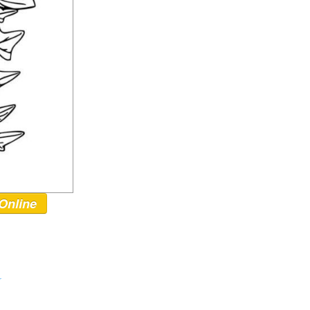
Online
r