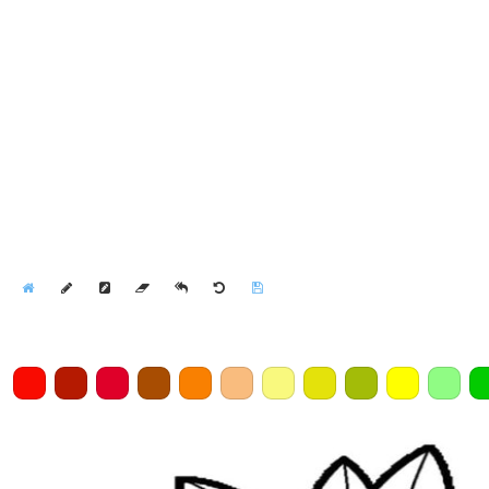
Home
Draw
Pencil
Eraser
Undo
Clear
Save