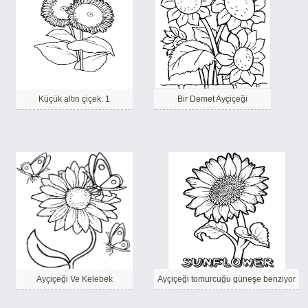
Küçük altın çiçek. 1
Bir Demet Ayçiçeği
Ayçiçeği Ve Kelebek
Ayçiçeği tomurcuğu güneşe benziyor