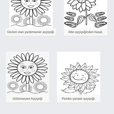
Gözleri olan yardımsever ayçiçeği.
Altın ayçiçeğinden hasat.
Gülümseyen Ayçiçeği
Pembe yanaklı ayçiçeği.