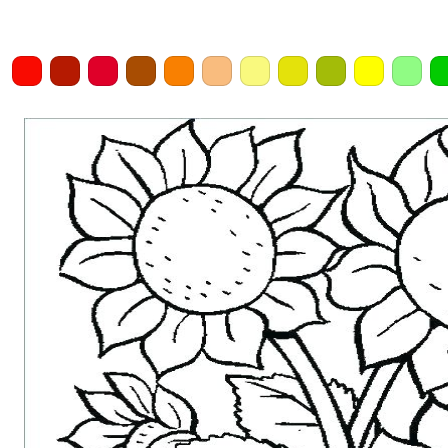
Home
Draw
Pencil
Eraser
Undo
Clear
Save