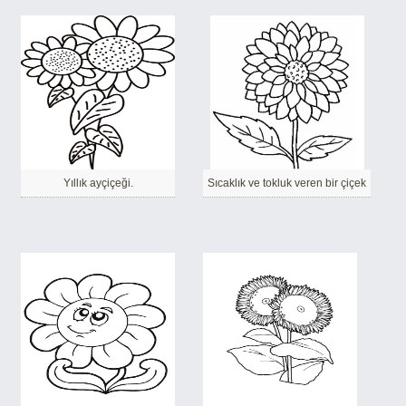
Yıllık ayçiçeği.
Sıcaklık ve tokluk veren bir çiçek