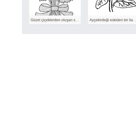
Güzel çiçeklerden oluşan sıra dışı buket
Ayçekirdeği eskiden bir ilaç olarak kabul