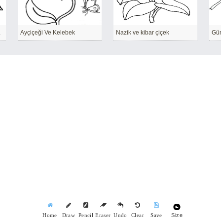
 edilirdi
Ayçiçeği Ve Kelebek
Nazik ve kibar çiçek
Gün
Size
Home
Draw
Pencil
Eraser
Undo
Clear
Save