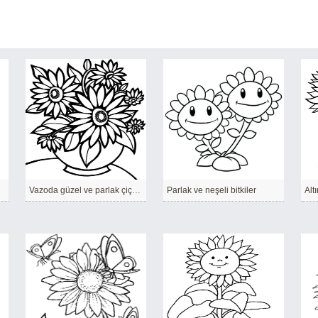
Vazoda güzel ve parlak çiçekler.
Parlak ve neşeli bitkiler
Alt