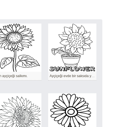
ın ayçiçeği salkımı.
Ayçiçeği evde bir saksıda yetiştirilebilir.