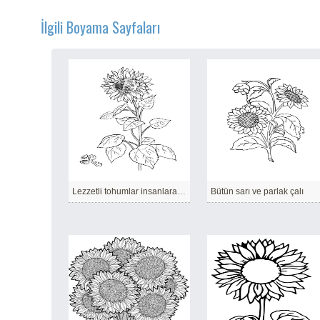
İlgili Boyama Sayfaları
Lezzetli tohumlar insanlara ayçiçeği verdi
Bütün sarı ve parlak çalı