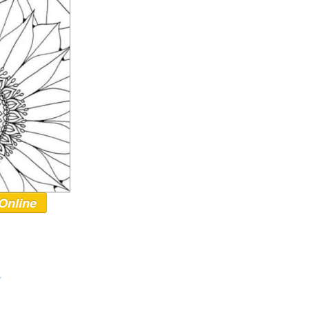
Online
r