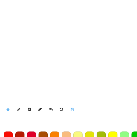
Home
Draw
Pencil
Eraser
Undo
Clear
Save