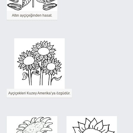
Altın ayçiçeğinden hasat.
Ayçiçekleri Kuzey Amerika’ya özgüdür.