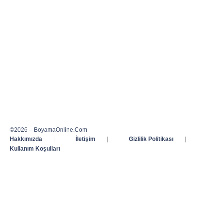
©2026 – BoyamaOnline.Com
Hakkımızda
|
İletişim
|
Gizlilik Politikası
|
Kullanım Koşulları