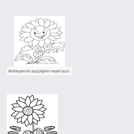
Muhteşem bir ayçiçeğinin neşeli yüzü.