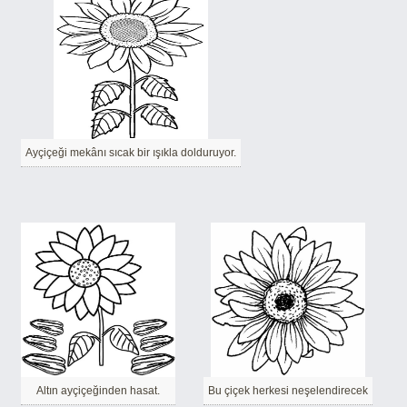
Ayçiçeği mekânı sıcak bir ışıkla dolduruyor.
Altın ayçiçeğinden hasat.
Bu çiçek herkesi neşelendirecek