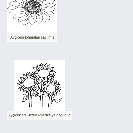
Ayçiçeği tohumları saçılmış
Ayçiçekleri Kuzey Amerika’ya özgüdür.