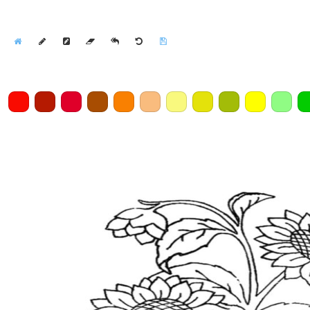
Home
Draw
Pencil
Eraser
Undo
Clear
Save