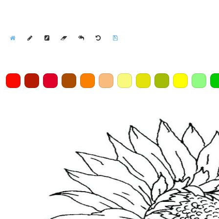
Home
Draw
Pencil
Eraser
Undo
Clear
Save