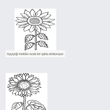
Ayçiçeği mekânı sıcak bir ışıkla dolduruyor.