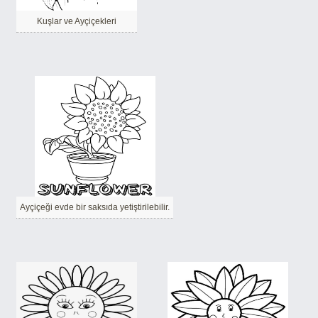
Kuşlar ve Ayçiçekleri
Ayçiçeği evde bir saksıda yetiştirilebilir.