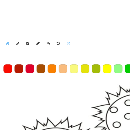
Home
Draw
Pencil
Eraser
Undo
Clear
Save