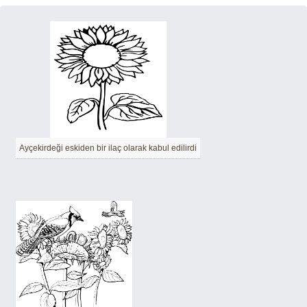
Ayçekirdeği eskiden bir ilaç olarak kabul edilirdi