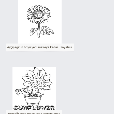
Ayçiçeğinin boyu yedi metreye kadar uzayabilir.