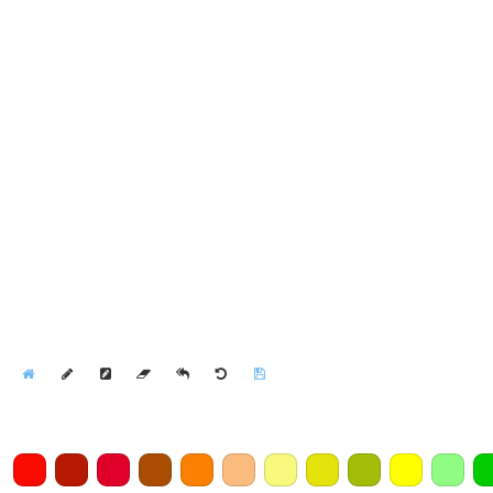
Home
Draw
Pencil
Eraser
Undo
Clear
Save