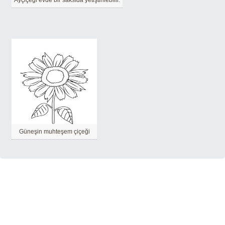
Ayçiçeği evde bir saksıda yetiştirilebilir.
Güneşin muhteşem çiçeği