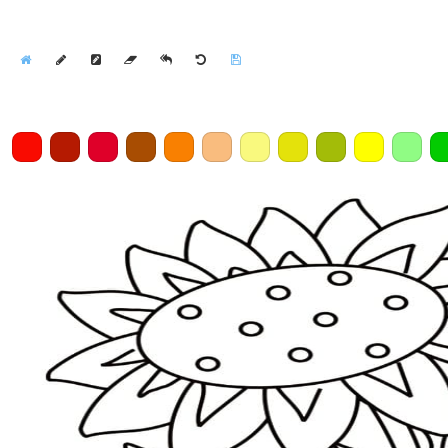
Home
Draw
Pencil
Eraser
Undo
Clear
Save