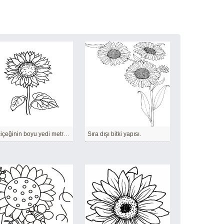
Ayçiçeğinin boyu yedi metreye kadar uzayabilir.
Sıra dışı bitki yapısı.