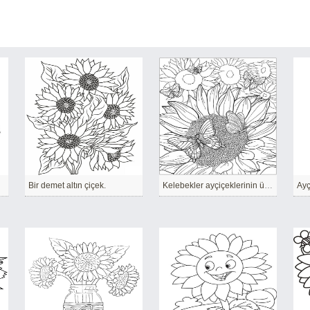
eği
Bir demet altın çiçek.
Kelebekler ayçiçeklerinin üzerinde daireler çiziyor