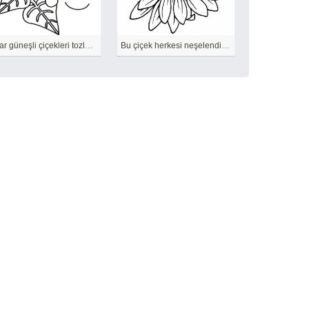
Arılar güneşli çiçekleri tozlaştırmaya geldi.
Bu çiçek herkesi neşelendirecek