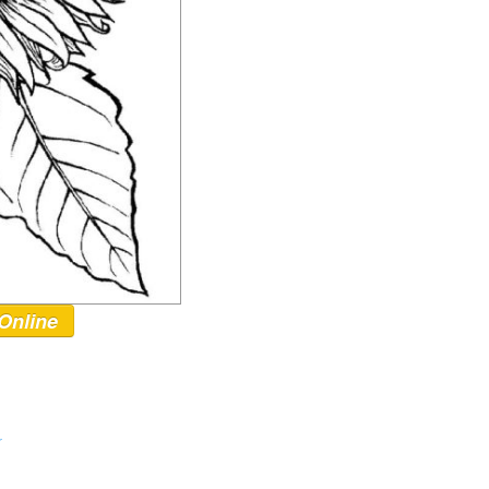
Online
r