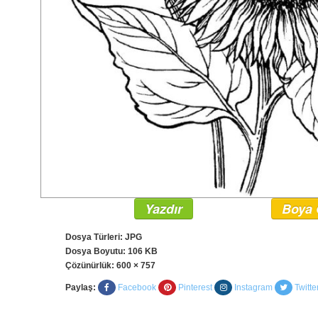
Yazdır
Boya 
Dosya Türleri: JPG
Dosya Boyutu: 106 KB
Çözünürlük:
600 × 757
Paylaş:
Facebook
Pinterest
Instagram
Twitte