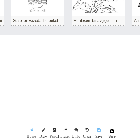
i
Güzel bir vazoda, bir buket ayçiçeği ev sahiplerini memnun eder
Muhteşem bir ayçiçeğinin neşeli yüzü.
Size
Home
Draw
Pencil
Eraser
Undo
Clear
Save