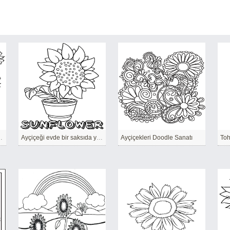
 evi süslüyor
Ayçiçeği evde bir saksıda yetiştirilebilir.
Ayçiçekleri Doodle Sanatı
Toh