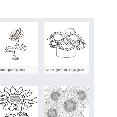
umlu güneşli bitki.
Sepet içinde lüks ayçiçeklerinden oluşan bir buket.