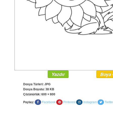
Yazdır
Boya 
Dosya Türleri: JPG
Dosya Boyutu: 38 KB
Çözünürlük:
600 × 800
Paylaş:
Facebook
Pinterest
Instagram
Twitte