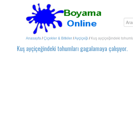
Anasayfa
/
Çiçekler & Bitkiler
/
Ayçiçeği
/
Kuş ayçiçeğindeki tohumla
Kuş ayçiçeğindeki tohumları gagalamaya çalışıyor.