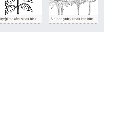
Ayçiçeği mekânı sıcak bir ışıkla dolduruyor.
Sinirleri yatıştırmak için küçük detaylar