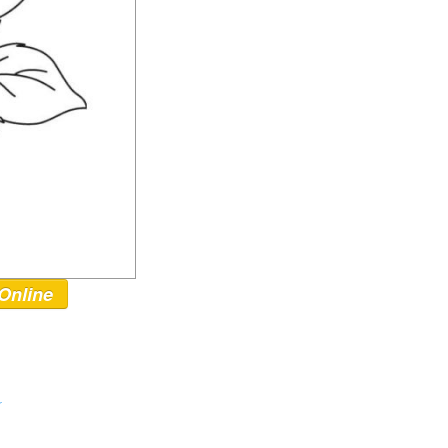
Online
r