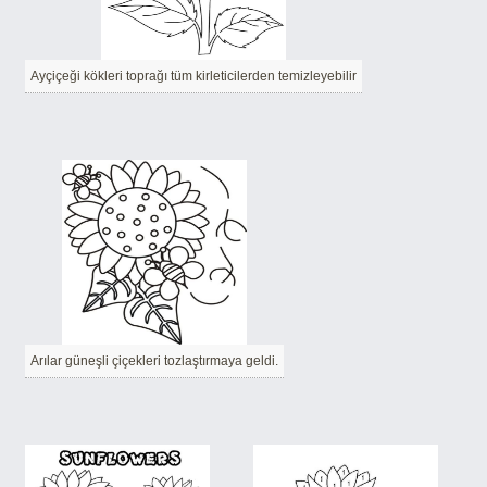
Ayçiçeği kökleri toprağı tüm kirleticilerden temizleyebilir
Arılar güneşli çiçekleri tozlaştırmaya geldi.