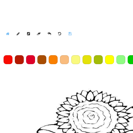
Home
Draw
Pencil
Eraser
Undo
Clear
Save