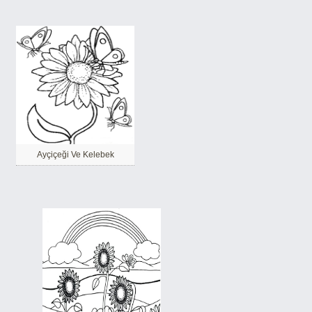
Ayçiçeği Ve Kelebek