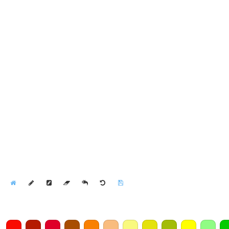
Home
Draw
Pencil
Eraser
Undo
Clear
Save