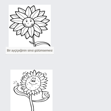
Bir ayçiçeğinin sinsi gülümsemesi