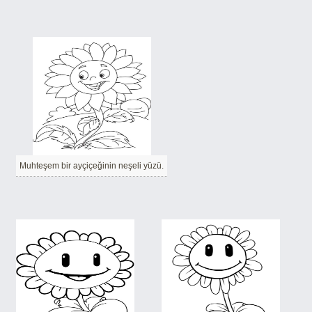
Muhteşem bir ayçiçeğinin neşeli yüzü.