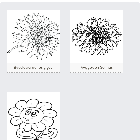
Büyüleyici güneş çiçeği
Ayçiçekleri Solmuş