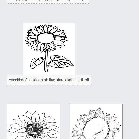
Ayçekirdeği eskiden bir ilaç olarak kabul edilirdi