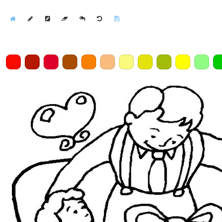
Home
Draw
Pencil
Eraser
Undo
Clear
Save