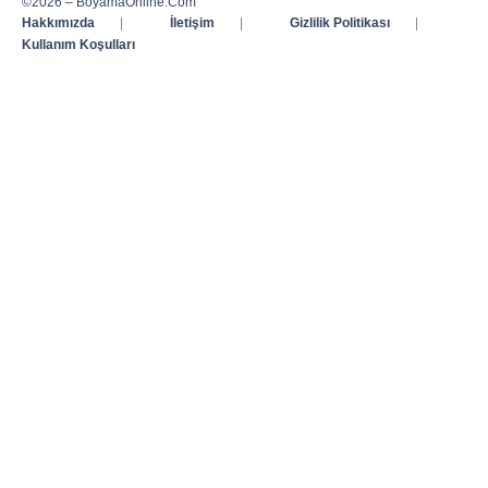
©2026 – BoyamaOnline.Com
Hakkımızda
|
İletişim
|
Gizlilik Politikası
|
Kullanım Koşulları