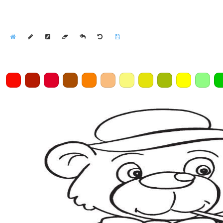
Home
Draw
Pencil
Eraser
Undo
Clear
Save