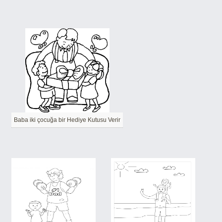
Baba iki çocuğa bir Hediye Kutusu Verir