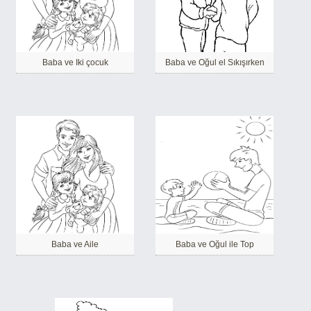
Baba ve Iki çocuk
Baba ve Oğul el Sıkışırken
Baba ve Aile
Baba ve Oğul ile Top