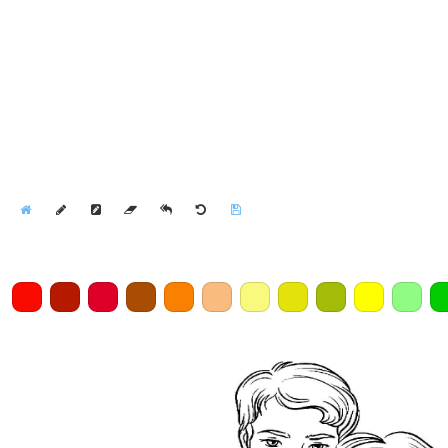
Home
Draw
Pencil
Eraser
Undo
Clear
Save