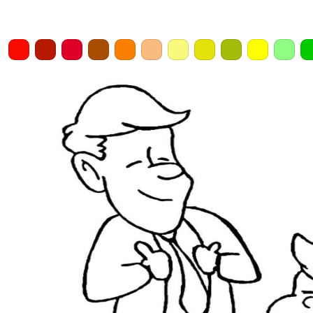
Home
Draw
Pencil
Eraser
Undo
Clear
Save