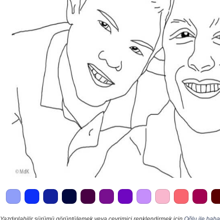
Yazdırılabilir sürümü görüntülemek veya çevrimiçi renklendirmek için
Oğlu ile baba