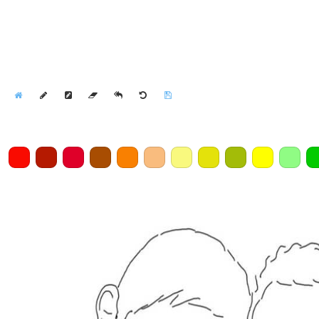
Home
Draw
Pencil
Eraser
Undo
Clear
Save