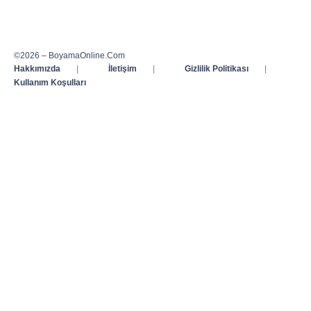
©2026 – BoyamaOnline.Com
Hakkımızda
|
İletişim
|
Gizlilik Politikası
|
Kullanım Koşulları