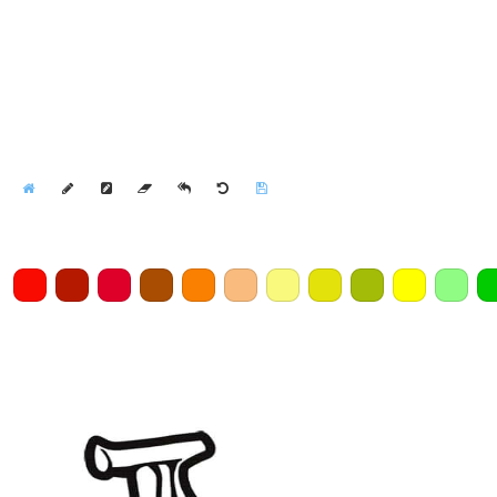
Home
Draw
Pencil
Eraser
Undo
Clear
Save