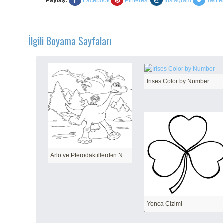
Paylaş:
Facebook
Pinterest
Instagram
Twitte
İlgili Boyama Sayfaları
Irises Color by Number
Arlo ve Pterodaktillerden Nokta Kaçışı
Yonca Çizimi