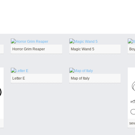
r
Horror Grim Reaper
Magic Wand 5
Boy
Letter E
Map of Italy
sev