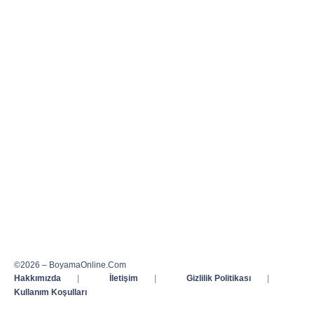
©2026 – BoyamaOnline.Com
Hakkımızda
|
İletişim
|
Gizlilik Politikası
|
Kullanım Koşulları