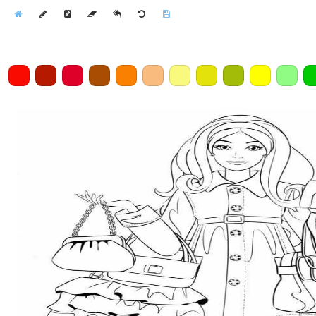
Home
Draw
Pencil
Eraser
Undo
Clear
Save