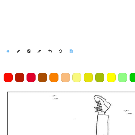
Home
Draw
Pencil
Eraser
Undo
Clear
Save