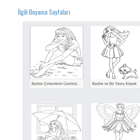
İlgili Boyama Sayfaları
Barbie Çimenlerin Üzerinde Oturuyor
Barbie ve Bir Yavru Köpek