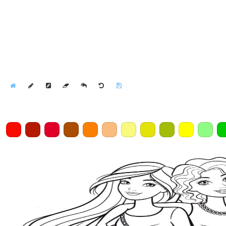
Home
Draw
Pencil
Eraser
Undo
Clear
Save