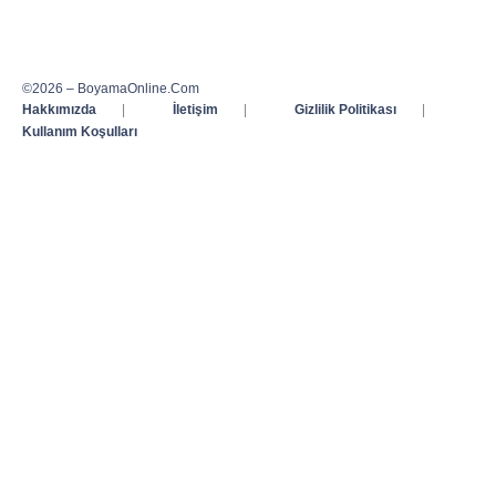
©2026 – BoyamaOnline.Com
Hakkımızda
|
İletişim
|
Gizlilik Politikası
|
Kullanım Koşulları