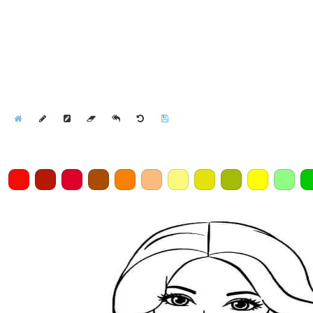
Home
Draw
Pencil
Eraser
Undo
Clear
Save